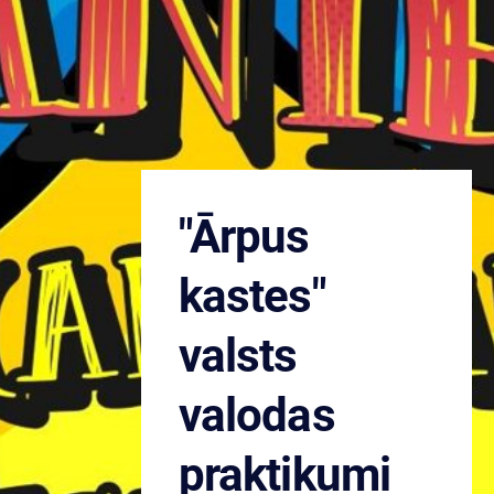
"Ārpus
kastes"
valsts
valodas
praktikumi