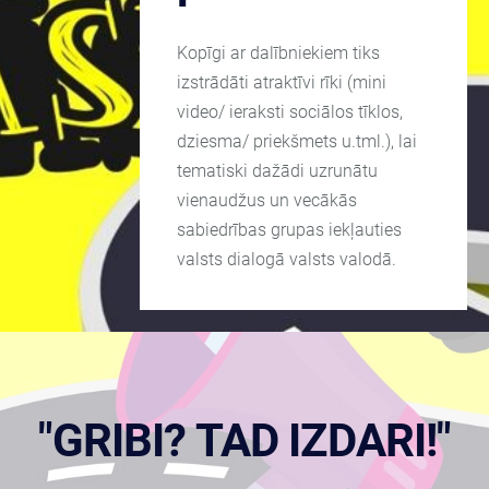
Kopīgi ar dalībniekiem tiks
izstrādāti atraktīvi rīki (mini
video/ ieraksti sociālos tīklos,
dziesma/ priekšmets u.tml.), lai
tematiski dažādi uzrunātu
vienaudžus un vecākās
sabiedrības grupas iekļauties
valsts dialogā valsts valodā.
"GRIBI? TAD IZDARI!"