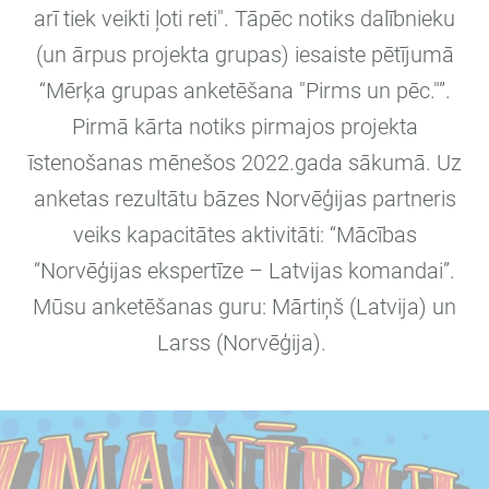
arī tiek veikti ļoti reti". Tāpēc notiks dalībnieku
(un ārpus projekta grupas) iesaiste pētījumā
“Mērķa grupas anketēšana "Pirms un pēc."”.
Pirmā kārta notiks pirmajos projekta
īstenošanas mēnešos 2022.gada sākumā. Uz
anketas rezultātu bāzes Norvēģijas partneris
veiks kapacitātes aktivitāti: “Mācības
“Norvēģijas ekspertīze – Latvijas komandai”.
Mūsu anketēšanas guru: Mārtiņš (Latvija) un
Larss (Norvēģija).