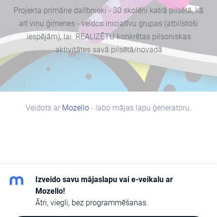
Projekta primārie dalībnieki - 30 skolēni katrā pilsētā, kā
arī viņu ģimenes - veidos iniciatīvu grupas (atbilstoši
iespējām), lai REALIZĒTU konkrētas pilsoniskas
aktivitātes savā pilsētā/novadā
Veidots ar
Mozello
- labo mājas lapu ģeneratoru.
Izveido savu mājaslapu vai e-veikalu ar
Mozello!
Ātri, viegli, bez programmēšanas.