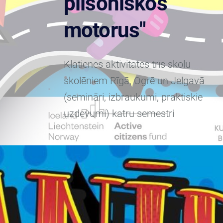
pilsoniskos
motorus"
Klātienes aktivitātes trīs skolu
skolēniem Rīgā, Ogrē un Jelgavā
(semināri, izbraukumi, praktiskie
uzdevumi) katru semestri