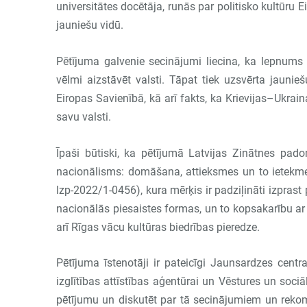
universitātes docētāja, runās par politisko kultūru E
jauniešu vidū.
Pētījuma galvenie secinājumi liecina, ka lepnums 
vēlmi aizstāvēt valsti. Tāpat tiek uzsvērta jauni
Eiropas Savienībā, kā arī fakts, ka Krievijas–Ukra
savu valsti.
Īpaši būtiski, ka pētījumā Latvijas Zinātnes pad
nacionālisms: domāšana, attieksmes un to ietekme 
lzp-2022/1-0456), kura mērķis ir padziļināti izprast
nacionālās piesaistes formas, un to kopsakarību ar 
arī Rīgas vācu kultūras biedrības pieredze.
Pētījuma īstenotāji ir pateicīgi Jaunsardzes centra
izglītības attīstības aģentūrai un Vēstures un sociā
pētījumu un diskutēt par tā secinājumiem un rekom