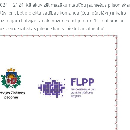
 2024 – 2124. Kā aktivizēt mazākumtautību jauniešus pilsoniska
stāvjiem, bet projekta vadības komanda (četri pārstāvji) ir katrs
 nozīmīgam Latvijas valsts nozīmes pētījumam "Patriotisms un
z demokrātiskas pilsoniskas sabiedrības attīstību” .