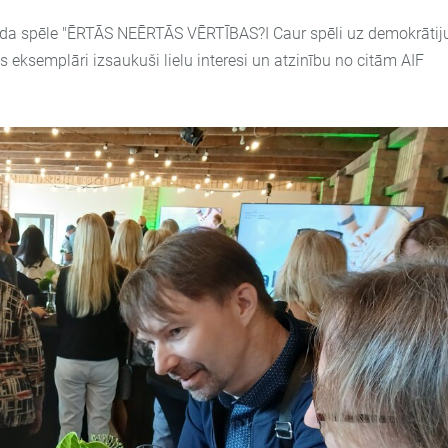
galda spēle "ĒRTĀS NEĒRTĀS VĒRTĪBAS?I Caur spēli uz demokrātij
ves eksemplāri izsaukuši lielu interesi un atzinību no citām AIF