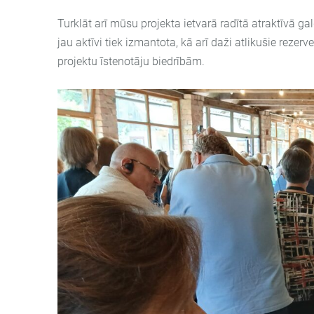
Turklāt arī mūsu projekta ietvarā radītā atraktīvā 
jau aktīvi tiek izmantota, kā arī daži atlikušie rezer
projektu īstenotāju biedrībām.