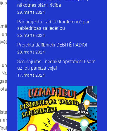
ijas
nākotnes plāni, rīcība
29. marts 2024
Par projektu - arī LU konferencē par
ekmē
sabiedrības saliedētību
ā un
26. marts 2024
āvēt
Projekta dalībnieki DEBITĒ RADIO!
20. marts 2024
Secinājums - nedrīkst apstāties! Esam
s un
uz ļoti pareiza ceļa!
 Nr.
17. marts 2024
īgas
tota
lsts
s ar
ībai