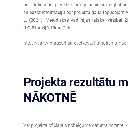
par dalīšanos pieredzē par pilsoniskās izglītība
sniedzot informāciju par projekta gaitā tapušajām va
L. (2024). Metodiskas vadlīnijas tālākai virzībai
dzīvē Latvijā. Rīga, Oslo.
https://va.lv/images/liga-cvetkova/Patriotisms_naci
Projekta rezultātu m
NĀKOTNĒ
12. jūn. 2024
Vai projekta oficiālais nobeiguma datums nozīmē, ka