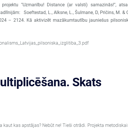
s projektu "Uzmanību! Distance (ar valsti) samazinās!", ats
dlīnijām: Soeftestad, L., Alksne, L., Šulmane, D, Pričins, M. & 
 2024 – 2124. Kā aktivizēt mazākumtautību jauniešus pilsonis
onalisms_Latvijas_pilsoniska_izglitiba_3.pdf
ultiplicēšana. Skats
 kaut kas apstājas? Nebūt ne! Tieši otrādi. Projekta metodiskai