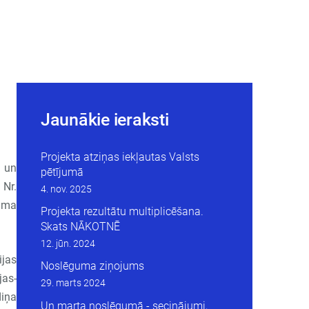
Jaunākie ieraksti
Projekta atziņas iekļautas Valsts
s un
pētījumā
 Nr.
4. nov. 2025
juma
Projekta rezultātu multiplicēšana.
Skats NĀKOTNĒ
12. jūn. 2024
ijas
Noslēguma ziņojums
jas-
29. marts 2024
iņa
Un marta noslēgumā - secinājumi,