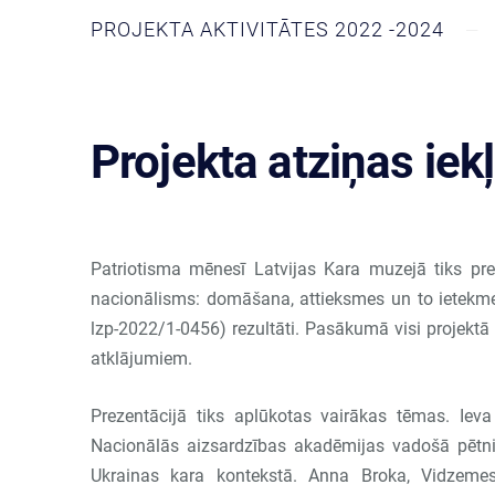
PROJEKTA AKTIVITĀTES 2022 -2024
Projekta atziņas iek
4. nov. 2025
Patriotisma mēnesī Latvijas Kara muzejā tiks pre
nacionālisms: domāšana, attieksmes un to ietekme 
lzp-2022/1-0456) rezultāti. Pasākumā visi projektā 
atklājumiem.
Prezentācijā tiks aplūkotas vairākas tēmas. Iev
Nacionālās aizsardzības akadēmijas vadošā pētniece
Ukrainas kara kontekstā. Anna Broka, Vidzemes