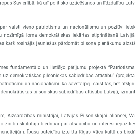
iropas Savienībā, kā arī politisko uzticēšanos un līdzdalību Latv
par valsti vieno patriotismu un nacionālismu un pozitīvi iet
ešu nozīmīgā loma demokrātiskas iekārtas stiprināšanā Latvij
inas karš rosinājis jauniešus pārdomāt pilsoņa pienākumu aizst
omes fundamentālo un lietišķo pētījumu projektā “Patriotism
uz demokrātiskas pilsoniskas sabiedrības attīstību” (projekta
 patriotismu un nacionālismu kā savstarpēji saistītas, bet atšķir
demokrātiskas pilsoniskas sabiedrības attīstību Latvijā, izman
m, Aizsardzības ministrijai, Latvijas Pilsoniskajai aliansei, Va
lo zinību skolotāju biedrībai par atsaucību un interesi iepazītie
endācijām. Īpaša pateicība izteikta Rīgas Vācu kultūras biedr