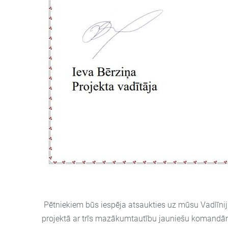
Pētniekiem būs iespēja atsaukties uz mūsu Vadlīni
projektā ar trīs mazākumtautību jauniešu komandām 