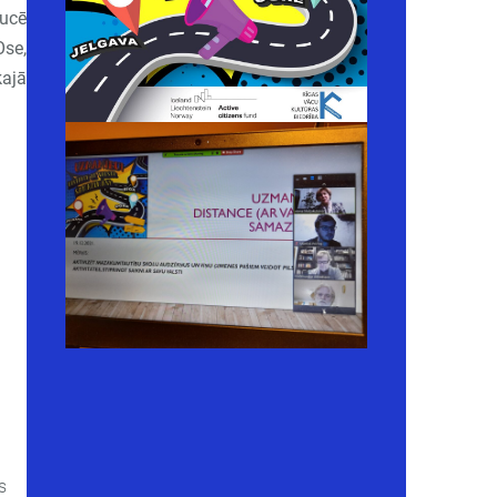
aucē
Ose,
kajā
s