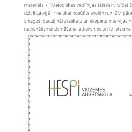
materiāls - “Metodiskas vadlīnijas tālākai virzībai
dzīvē Latvijā” ir ne tikai nosūtīts skolām un IZM pār
snieguši padziļinātu ieskatu un eksperta intervijas
nacionālisms: domāšana, attieksmes un to ietekme u