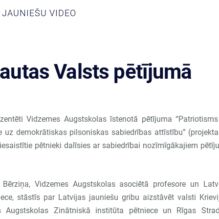
JAUNIEŠU VIDEO
ļautas Valsts pētījumā
zentēti Vidzemes Augstskolas īstenotā pētījuma “Patriotism
uz demokrātiskas pilsoniskas sabiedrības attīstību” (projekta
iesaistītie pētnieki dalīsies ar sabiedrībai nozīmīgākajiem pētī
a Bērziņa, Vidzemes Augstskolas asociētā profesore un Latv
, stāstīs par Latvijas jauniešu gribu aizstāvēt valsti Krievi
 Augstskolas Zinātniskā institūta pētniece un Rīgas Strad