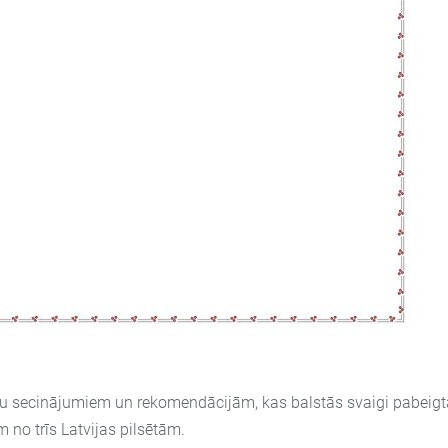
ju secinājumiem un rekomendācijām, kas balstās svaigi pabeigt
no trīs Latvijas pilsētām.